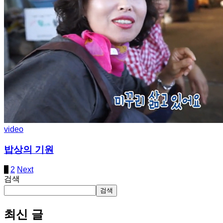
video
밥상의 기원
1
2
Next
검색
검색
최신 글