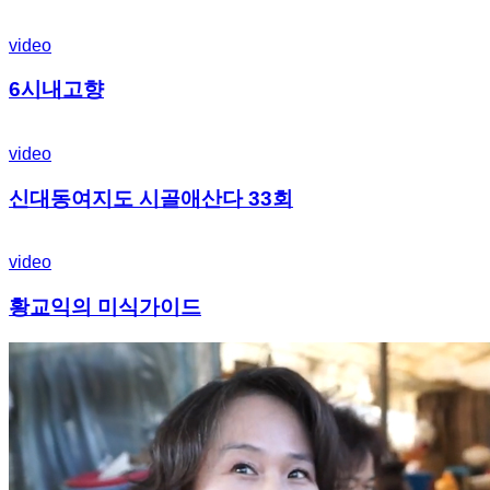
video
6시내고향
video
신대동여지도 시골애산다 33회
video
황교익의 미식가이드