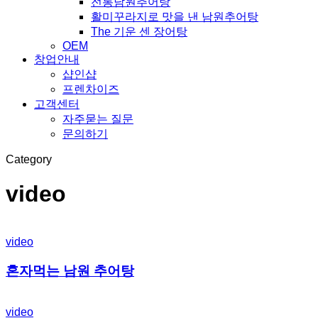
전통남원추어탕
활미꾸라지로 맛을 낸 남원추어탕
The 기운 센 장어탕
OEM
창업안내
샵인샵
프렌차이즈
고객센터
자주묻는 질문
문의하기
Category
video
video
혼자먹는 남원 추어탕
video