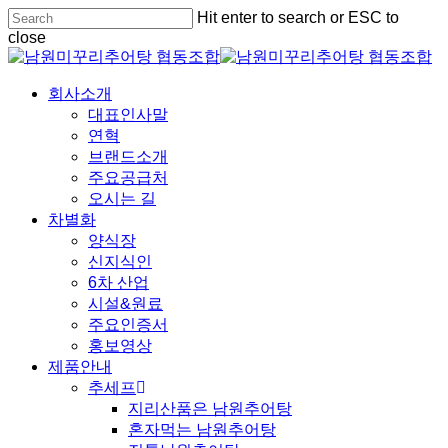
Skip
Hit enter to search or ESC to
to
close
main
Close
content
Search
Menu
회사소개
대표인사말
연혁
브랜드소개
주요공급처
오시는 길
차별화
양식장
신지식인
6차 산업
시설&원료
주요인증서
홍보영상
제품안내
추세프
지리산품은 남원추어탕
혼자먹는 남원추어탕