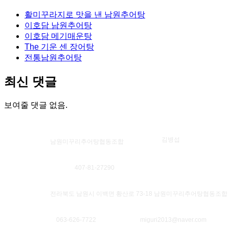
활미꾸라지로 맛을 낸 남원추어탕
이호담 남원추어탕
이호담 메기매운탕
The 기운 센 장어탕
전통남원추어탕
최신 댓글
보여줄 댓글 없음.
대표자
김병섭
법인명
남원미꾸리추어탕협동조합
사업자등록번호
407-81-27290
소재지
전라북도 남원시 이백면 황산로 73-18 남원미꾸리추어탕협동조합
대표번호
063-626-7722
대표메일
miguri2013@naver.com