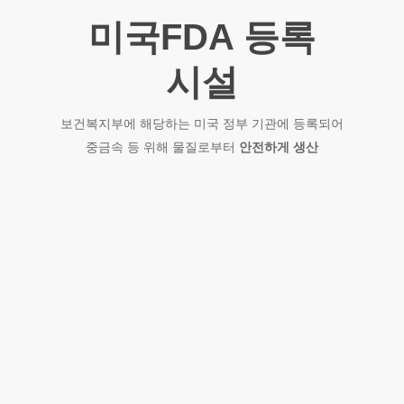
미국FDA 등록
시설
보건복지부에 해당하는 미국 정부 기관에 등록되어
중금속 등 위해 물질로부터
안전하게 생산
01
원료
미꾸라지
흐르는 물에서 살아 있는
미꾸라지를
장시간 자연해감 하여
비린맛 최소화 + 영양
최대화