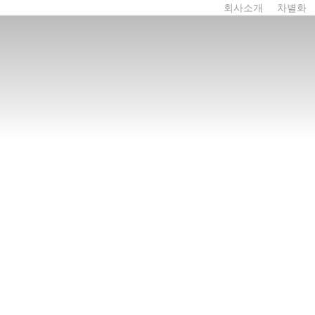
회사소개
차별화
브랜드소개
주요공급처
오시는 길
아우르는 남원에 있는
협동조합