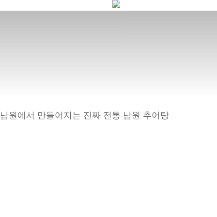
Skip
to
main
content
남원에서 만들어지는 진짜 전통 남원 추어탕
대표인사말
연혁
지리산과 섬진강을 
남원미꾸리추어탕