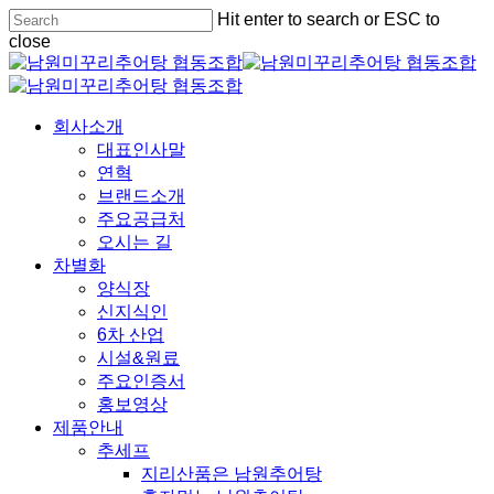
Skip
Hit enter to search or ESC to
to
close
main
Close
content
Search
Menu
회사소개
대표인사말
연혁
브랜드소개
주요공급처
오시는 길
차별화
양식장
신지식인
6차 산업
시설&원료
주요인증서
홍보영상
제품안내
추세프
지리산품은 남원추어탕