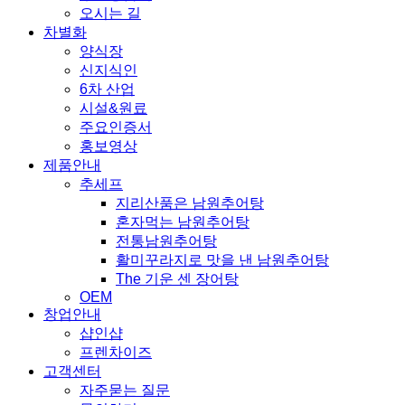
오시는 길
차별화
양식장
신지식인
6차 산업
시설&원료
주요인증서
홍보영상
제품안내
추세프
지리산품은 남원추어탕
혼자먹는 남원추어탕
전통남원추어탕
활미꾸라지로 맛을 낸 남원추어탕
The 기운 센 장어탕
OEM
창업안내
샵인샵
프렌차이즈
고객센터
자주묻는 질문