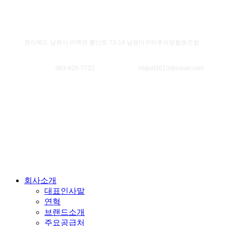
소재지
전라북도 남원시 이백면 황산로 73-18 남원미꾸리추어탕협동조합
대표번호
063-626-7722
대표메일
miguri2013@naver.com
Copyright © 2023 남원미꾸리추어탕협동조합. All Rights Reserved.
Close
회사소개
Menu
대표인사말
연혁
브랜드소개
주요공급처