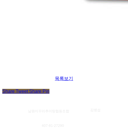
목록보기
Share
Tweet
Share
Pin
대표자
김병섭
법인명
남원미꾸리추어탕협동조합
사업자등록번호
407-81-27290