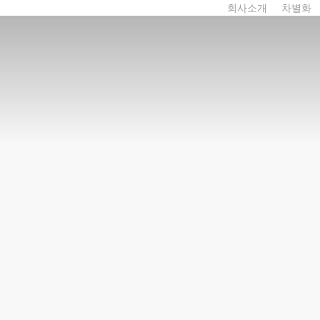
회사소개
차별화
6차 산업
시설&원료
주요인증서