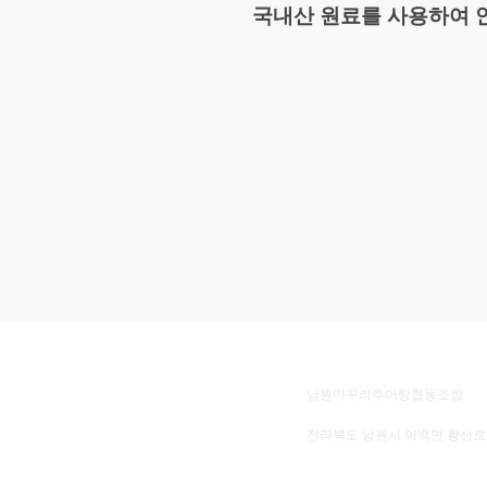
국내산 원료를 사용하여 
6차산업이란?
법인명
남원미꾸리추어탕협동조합
소재지
전라북도 남원시 이백면 황산로