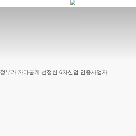
Skip
to
main
content
정부가 까다롭게 선정한 6차산업 인증사업자
양식장
신지식인