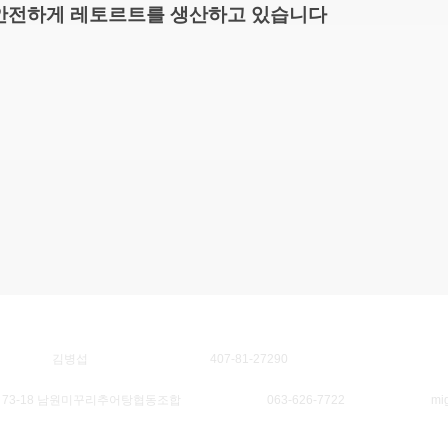
안전하게 레토르트를 생산하고 있습니다
대표자
김병섭
사업자등록번호
407-81-27290
 73-18 남원미꾸리추어탕협동조합
대표번호
063-626-7722
대표메일
mi