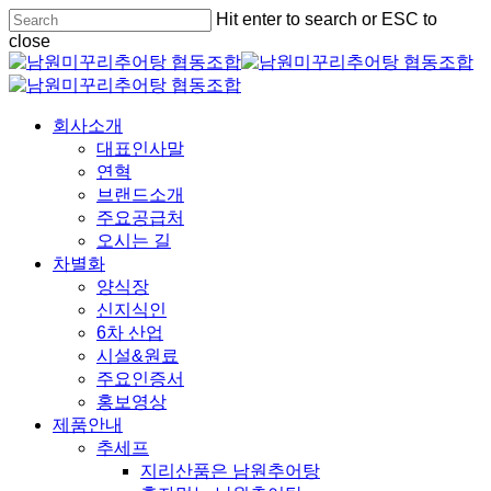
Skip
Hit enter to search or ESC to
to
close
main
Close
content
Search
Menu
회사소개
대표인사말
연혁
브랜드소개
주요공급처
오시는 길
차별화
양식장
신지식인
6차 산업
시설&원료
주요인증서
홍보영상
제품안내
추세프
지리산품은 남원추어탕