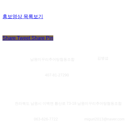
홍보영상 목록보기
Share
Tweet
Share
Pin
대표자
김병섭
법인명
남원미꾸리추어탕협동조합
사업자등록번호
407-81-27290
소재지
전라북도 남원시 이백면 황산로 73-18 남원미꾸리추어탕협동조합
대표번호
063-626-7722
대표메일
miguri2013@naver.com